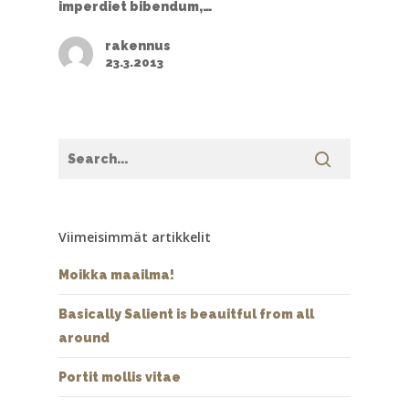
imperdiet bibendum,…
rakennus
23.3.2013
Viimeisimmät artikkelit
Moikka maailma!
Basically Salient is beauitful from all
around
Portit mollis vitae