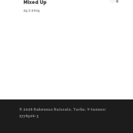
0
Mixed Up
25.7.2015
© 2026 Rakennus Ruissalo. Turku. Y-tunnus:
2778506-3