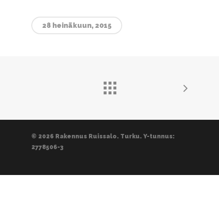
28 heinäkuun, 2015
© 2026 Rakennus Ruissalo. Turku. Y-tunnus:
2778506-3