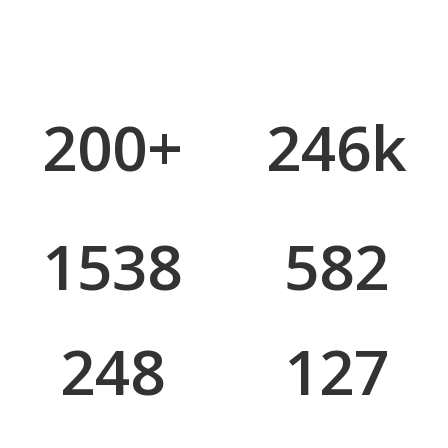
200
+
246
k
Projects Completed
Pixels Pushed
1538
582
Cups Of Coffee
Features Added
248
127
PS Layers
GB File Size